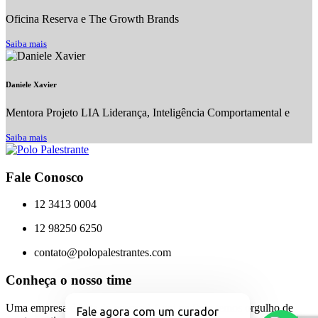
Oficina Reserva e The Growth Brands
Saiba mais
Daniele Xavier
Mentora Projeto LIA Liderança, Inteligência Comportamental e
Saiba mais
Fale Conosco
12 3413 0004
12 98250 6250
contato@polopalestrantes.com
Conheça o nosso time
Uma empresa é feita de pessoas! Aqui na Polo temos orgulho de
Fale agora com um curador