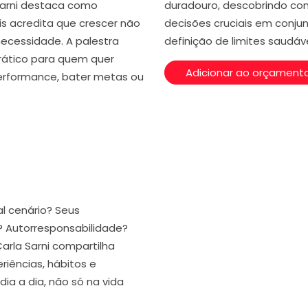
 Sarni destaca como
duradouro, descobrindo como
s acredita que crescer não
decisões cruciais em conju
ecessidade. A palestra
definição de limites saudáve
prático para quem quer
Adicionar ao orçament
 performance, bater metas ou
l cenário? Seus
? Autorresponsabilidade?
rla Sarni compartilha
riências, hábitos e
ia a dia, não só na vida