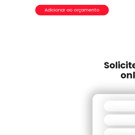
Adicionar ao orçamento
Solici
onl