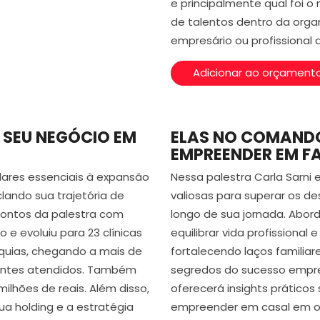
e principalmente qual foi 
de talentos dentro da orga
empresário ou profissional
Adicionar ao orçament
 SEU NEGÓCIO EM
ELAS NO COMANDO,
EMPREENDER EM FA
ilares essenciais à expansão
Nessa palestra Carla Sarni
lando sua trajetória de
valiosas para superar os de
 pontos da palestra com
longo de sua jornada. Abo
 e evoluiu para 23 clínicas
equilibrar vida profissional
nquias, chegando a mais de
fortalecendo laços familiar
ientes atendidos. Também
segredos do sucesso empr
ilhões de reais. Além disso,
oferecerá insights prático
ua holding e a estratégia
empreender em casal em o