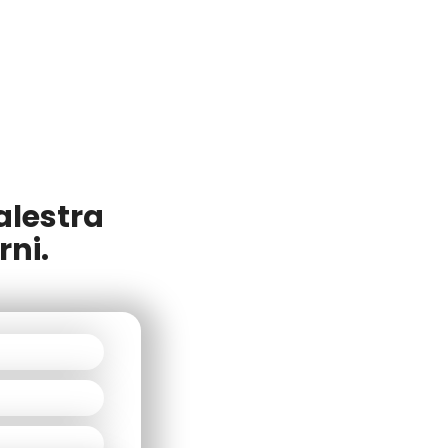
alestra
rni.