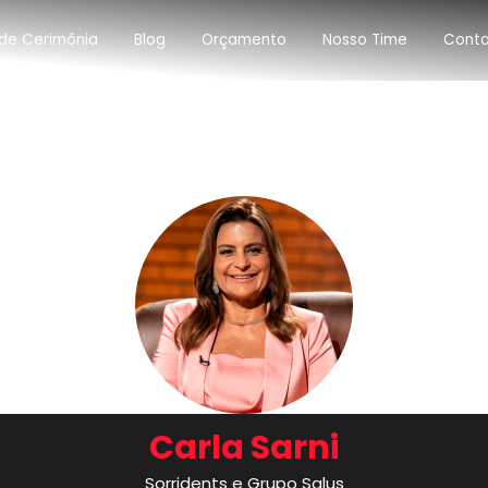
de Cerimônia
Blog
Orçamento
Nosso Time
Cont
Carla Sarni
Sorridents e Grupo Salus