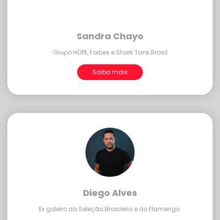
Sandra Chayo
Grupo HOPE, Forbes e Shark Tank Brasil
Saiba mais
Diego Alves
Ex goleiro da Seleção Brasileira e do Flamengo.