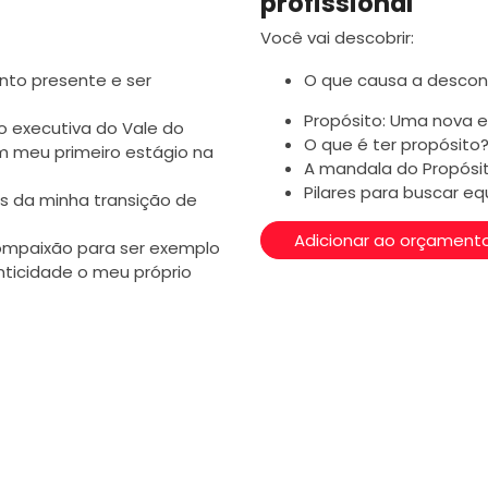
profissional
Você vai descobrir:
to presente e ser
O que causa a desco
Propósito: Uma nova e
 executiva do Vale do
O que é ter propósito
em meu primeiro estágio na
A mandala do Propósi
Pilares para buscar equ
s da minha transição de
Adicionar ao orçament
compaixão para ser exemplo
nticidade o meu próprio