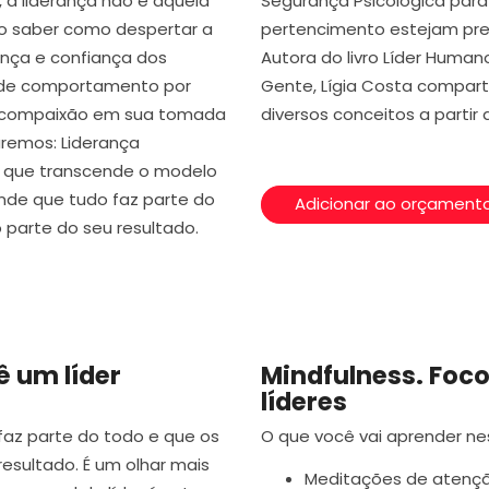
, a liderança não é aquela
Segurança Psicológica para 
iso saber como despertar a
pertencimento estejam pre
ença e confiança dos
Autora do livro Líder Human
 de comportamento por
Gente, Lígia Costa compar
or compaixão em sua tomada
diversos conceitos a partir 
aremos: Liderança
a que transcende o modelo
nde que tudo faz parte do
Adicionar ao orçament
 parte do seu resultado.
 um líder
Mindfulness. Foco
líderes
az parte do todo e que os
O que você vai aprender ne
esultado. É um olhar mais
Meditações de atenção