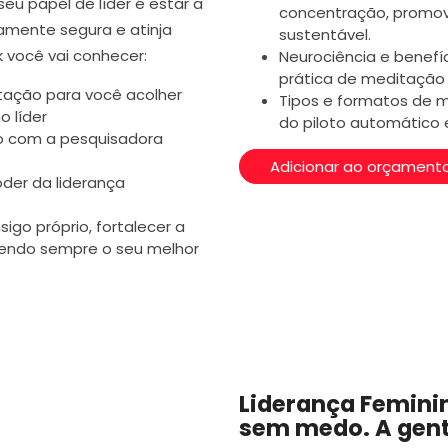
u papel de líder é estar a
concentração, promov
camente segura e atinja
sustentável.
 você vai conhecer:
Neurociência e benefí
prática de meditação
ação para você acolher
Tipos e formatos de 
 líder
do piloto automático 
do com a pesquisadora
Adicionar ao orçament
der da liderança
igo próprio, fortalecer a
cendo sempre o seu melhor
Liderança Femini
sem medo. A gent