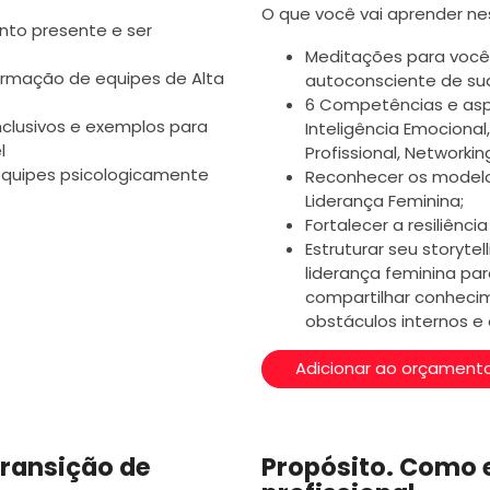
O que você vai aprender ne
to presente e ser
Meditações para você
formação de equipes de Alta
autoconsciente de su
6 Competências e aspe
nclusivos e exemplos para
Inteligência Emocional,
el
Profissional, Networki
quipes psicologicamente
Reconhecer os modelo
Liderança Feminina;
Fortalecer a resiliênci
Estruturar seu storytel
liderança feminina par
compartilhar conhecim
obstáculos internos e 
Adicionar ao orçament
 Transição de
Propósito. Como e