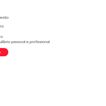
nexão
ra
?
to
ilíbrio pessoal e profissional
o