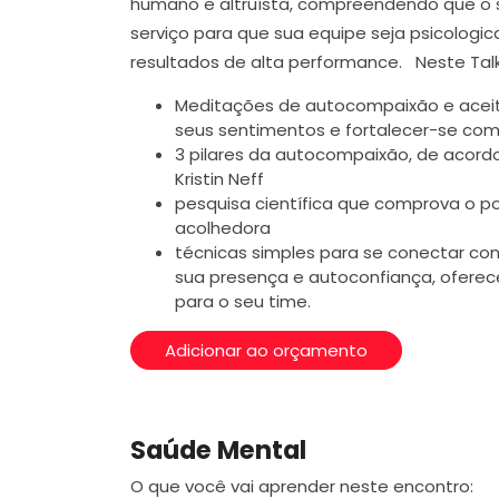
humano e altruísta, compreendendo que o se
serviço para que sua equipe seja psicologi
resultados de alta performance. Neste Talk
Meditações de autocompaixão e aceit
seus sentimentos e fortalecer-se como
3 pilares da autocompaixão, de acor
Kristin Neff
pesquisa científica que comprova o po
acolhedora
técnicas simples para se conectar cons
sua presença e autoconfiança, ofere
para o seu time.
Adicionar ao orçamento
Saúde Mental
O que você vai aprender neste encontro: