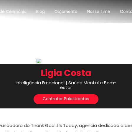
de Cerimônia
Blog
Orçamento
Nosso Time
Cont
Ligia Costa
Inteligência Emocional | Saúde Mental e Bem-
estar
Contratar Palestrantes
a. Fundadora do Thank God it’s Today, agência dedicada a