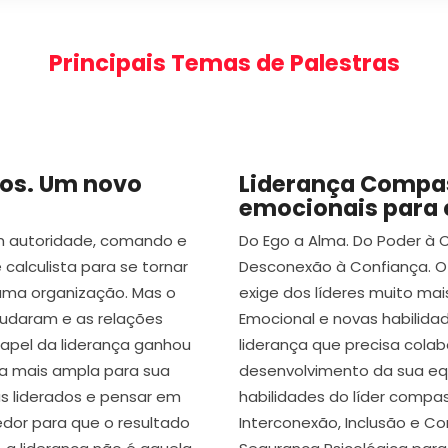
Principais Temas de Palestras
dos. Um novo
Liderança Compa
emocionais para c
om autoridade, comando e
Do Ego a Alma. Do Poder à C
e calculista para se tornar
Desconexão à Confiança. O 
 uma organização. Mas o
exige dos líderes muito mai
udaram e as relações
Emocional e novas habilida
apel da liderança ganhou
liderança que precisa colabo
rma mais ampla para sua
desenvolvimento da sua equ
s liderados e pensar em
habilidades do líder compa
dor para que o resultado
Interconexão, Inclusão e C