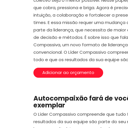
coletivo seja o melhor possível. Nesse papel
que cobra, pressiona e briga. Agora é prec
intuição, a colaboração e fortalecer a pres
times. E essa missão requer uma mudança
parte da liderança, que necessita de mai
de decisão e métodos. É sobre isso que fal
Compassiva, um novo formato de lideranç
convencional. O Líder Compassivo compree
todo e que os resultados da sua equipe são
Adicionar ao orçamento
Autocompaixão fará de você
exemplar
O Líder Compassivo compreende que tudo f
resultados da sua equipe são parte do seu r