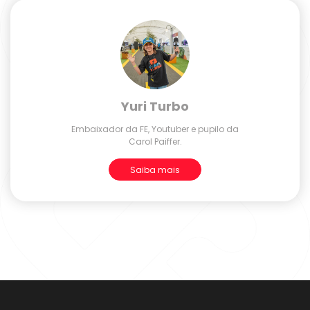
Yuri Turbo
Embaixador da FE, Youtuber e pupilo da
Carol Paiffer.
Saiba mais