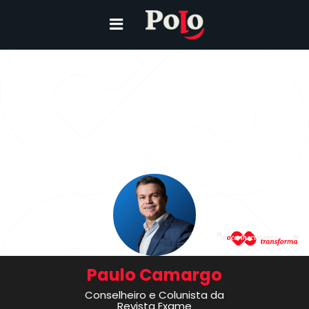
Paulo Camargo
Conselheiro e Colunista da
Revista Exame